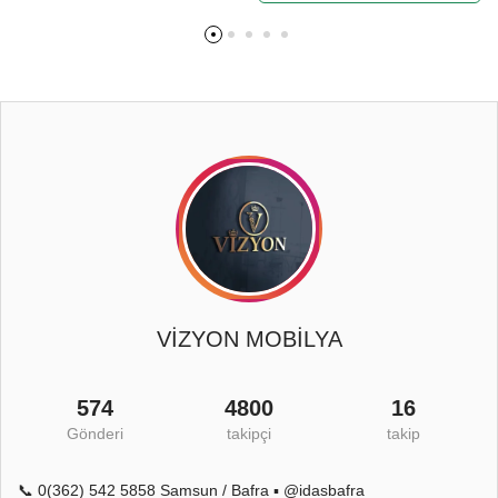
VİZYON MOBİLYA
574
4800
16
Gönderi
takipçi
takip
📞 0(362) 542 5858 Samsun / Bafra ▪️ @idasbafra